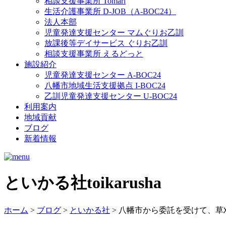
相談支援事業所 Tomari
生活介護事業所 D-JOB（A-BOC24）
法人本部
児童発達支援センター マムぐりお乙訓
放課後等デイサービス ぐりお乙訓
相談支援事業所 えるどっと
施設紹介
児童発達支援センター A-BOC24
八幡市地域生活支援拠点 I-BOC24
乙訓児童発達支援センター U-BOC24
利用案内
地域貢献
ブログ
新着情報
といかる社
toikarusha
ホーム
>
ブログ
>
といかる社
> 八幡市から委託を受けて、