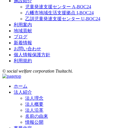
施設紹介
児童発達支援センター A-BOC24
八幡市地域生活支援拠点 I-BOC24
乙訓児童発達支援センター U-BOC24
利用案内
地域貢献
ブログ
新着情報
お問い合わせ
個人情報保護方針
利用規約
© social welfare corporation Tsuitachi.
ホーム
法人紹介
法人理念
法人概要
法人沿革
名前の由来
情報公開