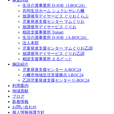
事業内容
生活介護事業所 D-JOB（I-BOC24）
共同生活ホーム シュクレサレ八幡
放課後等デイサービス ぐりおくらぶ
児童発達支援センター マムぐりお
放課後等デイサービス ぐりお
相談支援事業所 Tomari
生活介護事業所 D-JOB（A-BOC24）
法人本部
児童発達支援センター マムぐりお乙訓
放課後等デイサービス ぐりお乙訓
相談支援事業所 えるどっと
施設紹介
児童発達支援センター A-BOC24
八幡市地域生活支援拠点 I-BOC24
乙訓児童発達支援センター U-BOC24
利用案内
地域貢献
ブログ
新着情報
お問い合わせ
個人情報保護方針