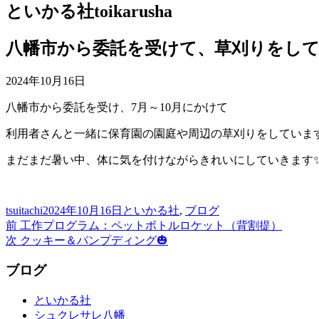
といかる社
toikarusha
八幡市から委託を受けて、草刈りをし
2024年10月16日
八幡市から委託を受け、7月～10月にかけて
利用者さんと一緒に保育園の園庭や周辺の草刈りをしていま
まだまだ暑い中、体に気を付けながらきれいにしていきます
投
投
カ
tsuitachi
2024年10月16日
といかる社
,
ブログ
稿
前
稿
テ
前
工作プログラム：ペットボトルロケット（背割提）
投
者
の
次
日:
ゴ
次
クッキー＆パンプディング🎃
稿
投
の
リ
ブログ
稿:
投
ー
ナ
稿:
ビ
といかる社
シュクレサレ八幡