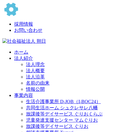
採用情報
お問い合わせ
ホーム
法人紹介
法人理念
法人概要
法人沿革
名前の由来
情報公開
事業内容
生活介護事業所 D-JOB（I-BOC24）
共同生活ホーム シュクレサレ八幡
放課後等デイサービス ぐりおくらぶ
児童発達支援センター マムぐりお
放課後等デイサービス ぐりお