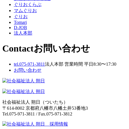
ゲ
ぐりおくらぶ
ー
マムぐりお
ぐりお
シ
Tomari
ョ
D-JOB
法人本部
ン
Contact
お問い合わせ
tel.
075-971-3811
法人本部 営業時間 平日8:30〜17:30
お問い合わせ
社会福祉法人 朔日（ついたち）
〒614-8002 京都府八幡市八幡土井53番地3
Tel.075-971-3811 / Fax.075-971-3812