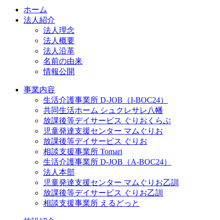
ホーム
法人紹介
法人理念
法人概要
法人沿革
名前の由来
情報公開
事業内容
生活介護事業所 D-JOB（I-BOC24）
共同生活ホーム シュクレサレ八幡
放課後等デイサービス ぐりおくらぶ
児童発達支援センター マムぐりお
放課後等デイサービス ぐりお
相談支援事業所 Tomari
生活介護事業所 D-JOB（A-BOC24）
法人本部
児童発達支援センター マムぐりお乙訓
放課後等デイサービス ぐりお乙訓
相談支援事業所 えるどっと