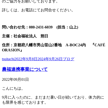
のご協力をお願いしております。
詳しくは、お電話にてお問合せください。
問い合わせ先：080-2431-6039 (担当：山上)
主催：社会福祉法人 朔日
住所：京都府八幡市男山笹山2番地 A-BOC24内 『CAFÉ
ORASION』
投
投
カ
tsuitachi
2022年9月8日
2024年9月26日
ブログ
稿
稿
テ
農福連携事業について
者
日:
ゴ
リ
ー
2022年09月01日
こんにちは。
9月に入ったのに、まだまだ暑い日が続いており、体力的に
も限界を感じております。