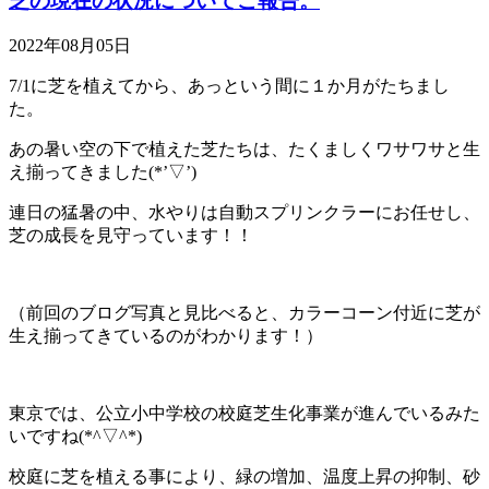
芝の現在の状況についてご報告。
リ
ー
2022年08月05日
7/1に芝を植えてから、あっという間に１か月がたちまし
た。
あの暑い空の下で植えた芝たちは、たくましくワサワサと生
え揃ってきました(*’▽’)
連日の猛暑の中、水やりは自動スプリンクラーにお任せし、
芝の成長を見守っています！！
（前回のブログ写真と見比べると、カラーコーン付近に芝が
生え揃ってきているのがわかります！）
東京では、公立小中学校の校庭芝生化事業が進んでいるみた
いですね(*^▽^*)
校庭に芝を植える事により、緑の増加、温度上昇の抑制、砂