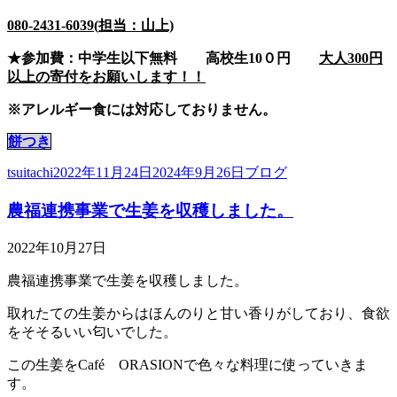
080-2431-6039(
担当：山上)
★参加費：中学生以下無料 高校生10０円
大人300円
以上の寄付をお願いします！！
※アレルギー食には対応しておりません。
餅つき
投
投
カ
tsuitachi
2022年11月24日
2024年9月26日
ブログ
稿
稿
テ
農福連携事業で生姜を収穫しました。
者
日:
ゴ
リ
ー
2022年10月27日
農福連携事業で生姜を収穫しました。
取れたての生姜からはほんのりと甘い香りがしており、食欲
をそそるいい匂いでした。
この生姜をCafé ORASIONで色々な料理に使っていきま
す。