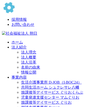
採用情報
お問い合わせ
ホーム
法人紹介
法人理念
法人概要
法人沿革
名前の由来
情報公開
事業内容
生活介護事業所 D-JOB（I-BOC24）
共同生活ホーム シュクレサレ八幡
放課後等デイサービス ぐりおくらぶ
児童発達支援センター マムぐりお
放課後等デイサービス ぐりお