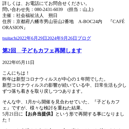
詳しくは、お電話にてお問合せください。
問い合わせ先：080-2431-6039 (担当：山上)
主催：社会福祉法人 朔日
住所：京都府八幡市男山笹山2番地 A-BOC24内 『CAFÉ
ORASION』
投
投
カ
tsuitachi
2022年6月29日
2024年9月26日
ブログ
稿
稿
テ
第2回 子どもカフェ再開します
者
日:
ゴ
リ
ー
2022年05月11日
こんにちは！
昨年は新型コロナウィルスが中心の１年間でした。
新型コロナウィルスの影響が続いている中、日常生活も少し
ずつ落ち着きを取り戻しつつあります。
そんな中、1月から開催を見合わせていた、『子どもカフ
ェ』ですが、様々な検討を重ねた結果、
5月21日に
【お弁当提供】
という形で再開する事になりまし
た！