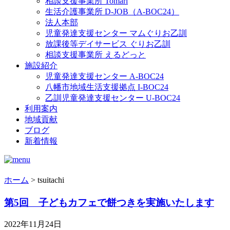
相談支援事業所 Tomari
生活介護事業所 D-JOB（A-BOC24）
法人本部
児童発達支援センター マムぐりお乙訓
放課後等デイサービス ぐりお乙訓
相談支援事業所 えるどっと
施設紹介
児童発達支援センター A-BOC24
八幡市地域生活支援拠点 I-BOC24
乙訓児童発達支援センター U-BOC24
利用案内
地域貢献
ブログ
新着情報
ホーム
> tsuitachi
第5回 子どもカフェで餅つきを実施いたします
2022年11月24日