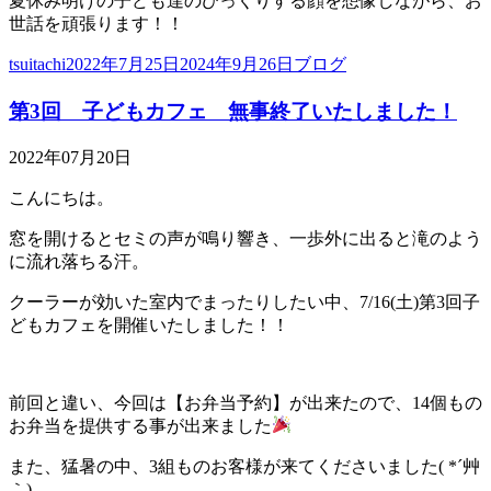
夏休み明けの子ども達のびっくりする顔を想像しながら、お
世話を頑張ります！！
投
投
カ
tsuitachi
2022年7月25日
2024年9月26日
ブログ
稿
稿
テ
第3回 子どもカフェ 無事終了いたしました！
者
日:
ゴ
リ
ー
2022年07月20日
こんにちは。
窓を開けるとセミの声が鳴り響き、一歩外に出ると滝のよう
に流れ落ちる汗。
クーラーが効いた室内でまったりしたい中、7/16(土)第3回子
どもカフェを開催いたしました！！
前回と違い、今回は【お弁当予約】が出来たので、14個もの
お弁当を提供する事が出来ました
また、猛暑の中、3組ものお客様が来てくださいました( *´艸
｀)