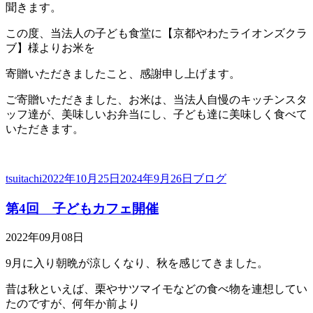
聞きます。
この度、当法人の子ども食堂に【京都やわたライオンズクラ
ブ】様よりお米を
寄贈いただきましたこと、感謝申し上げます。
ご寄贈いただきました、お米は、当法人自慢のキッチンスタ
ッフ達が、美味しいお弁当にし、子ども達に美味しく食べて
いただきます。
投
投
カ
tsuitachi
2022年10月25日
2024年9月26日
ブログ
稿
稿
テ
第4回 子どもカフェ開催
者
日:
ゴ
リ
ー
2022年09月08日
9月に入り朝晩が涼しくなり、秋を感じてきました。
昔は秋といえば、栗やサツマイモなどの食べ物を連想してい
たのですが、何年か前より