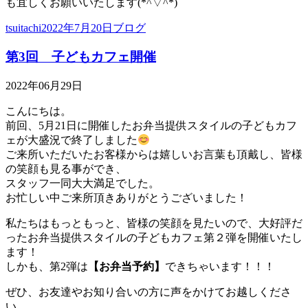
も宜しくお願いいたします(*^▽^*)
投
投
カ
tsuitachi
2022年7月20日
ブログ
稿
稿
テ
第3回 子どもカフェ開催
者
日:
ゴ
リ
ー
2022年06月29日
こんにちは。
前回、5月21日に開催したお弁当提供スタイルの子どもカフ
ェが大盛況で終了しました
ご来所いただいたお客様からは嬉しいお言葉も頂戴し、皆様
の笑顔も見る事ができ、
スタッフ一同大大満足でした。
お忙しい中ご来所頂きありがとうございました！
私たちはもっともっと、皆様の笑顔を見たいので、大好評だ
ったお弁当提供スタイルの子どもカフェ第２弾を開催いたし
ます！
しかも、第2弾は
【お弁当予約】
できちゃいます！！！
ぜひ、お友達やお知り合いの方に声をかけてお越しくださ
い。