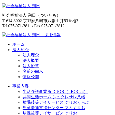
り
社会福祉法人 朔日（ついたち）
〒614-8002 京都府八幡市八幡土井53番地3
Tel.075-971-3811 / Fax.075-971-3812
ホーム
法人紹介
法人理念
法人概要
法人沿革
名前の由来
情報公開
事業内容
生活介護事業所 D-JOB（I-BOC24）
共同生活ホーム シュクレサレ八幡
放課後等デイサービス ぐりおくらぶ
児童発達支援センター マムぐりお
放課後等デイサービス ぐりお