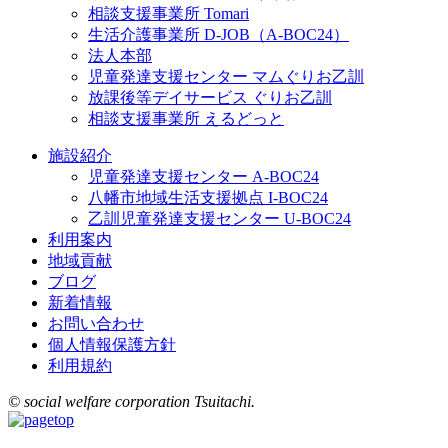
相談支援事業所 Tomari
生活介護事業所 D-JOB（A-BOC24）
法人本部
児童発達支援センター マムぐりお乙訓
放課後等デイサービス ぐりお乙訓
相談支援事業所 えるどっと
施設紹介
児童発達支援センター A-BOC24
八幡市地域生活支援拠点 I-BOC24
乙訓児童発達支援センター U-BOC24
利用案内
地域貢献
ブログ
新着情報
お問い合わせ
個人情報保護方針
利用規約
© social welfare corporation Tsuitachi.