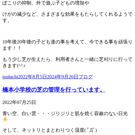
ぼこりの抑制、外で遊ぶ子どもの増加や
けがの減少など、さまざまな効果をもたらしてくれるようで
す。
10年後20年後の子ども達の事を考えて、今できる事を頑張り
ます！！
もう少し芝が生えたら、利用者さんと一緒に芝刈りに行って
きます(^^♪
投
投
カ
tsuitachi
2022年8月5日
2024年9月26日
ブログ
稿
稿
テ
橋本小学校の芝の管理を行っています。
者
日:
ゴ
リ
ー
2022年07月25日
青い空、白い雲・・・ジリジリと肌を焼く容赦のない日光
そして、ネットリとまとわりつく湿度( ﾟДﾟ)