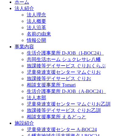
ホーム
法人紹介
法人理念
法人概要
法人沿革
名前の由来
情報公開
事業内容
生活介護事業所 D-JOB（I-BOC24）
共同生活ホーム シュクレサレ八幡
放課後等デイサービス ぐりおくらぶ
児童発達支援センター マムぐりお
放課後等デイサービス ぐりお
相談支援事業所 Tomari
生活介護事業所 D-JOB（A-BOC24）
法人本部
児童発達支援センター マムぐりお乙訓
放課後等デイサービス ぐりお乙訓
相談支援事業所 えるどっと
施設紹介
児童発達支援センター A-BOC24
八幡市地域生活支援拠点 I-BOC24