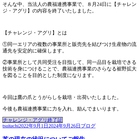
そんな中、当法人の農福連携事業で、８月24日に【チャレン
ジ・アグリ】の内容を終了いたしました。
【チャレンジ・アグリ】とは
①同一エリアの複数の事業所と販売先を結びつけ生産物の流
通先を安定的に確保します。
②事業所として共同受注を目指して、同一品目を栽培できる
技術を身につけることで、農福連携事業のさらなる裾野拡大
を図ることを目的とした制度になります。
今回は鷹の爪とうがらしを栽培・出荷いたしました。
今後も農福連携事業に力を入れ、励んでまいります。
チャレンジ・アグリ終了証
投
投
カ
tsuitachi
2022年9月1日
2024年9月26日
ブログ
稿
稿
テ
者
日:
ゴ