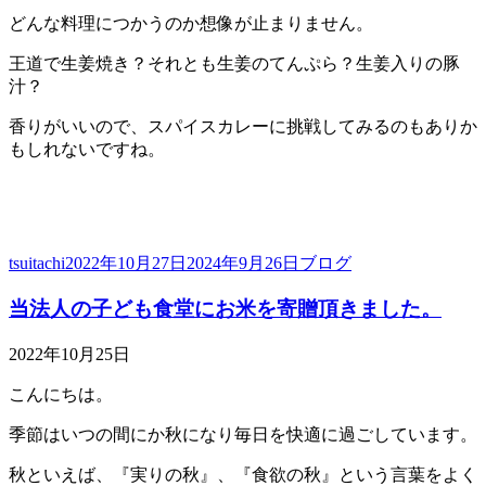
どんな料理につかうのか想像が止まりません。
王道で生姜焼き？それとも生姜のてんぷら？生姜入りの豚
汁？
香りがいいので、スパイスカレーに挑戦してみるのもありか
もしれないですね。
投
投
カ
tsuitachi
2022年10月27日
2024年9月26日
ブログ
稿
稿
テ
当法人の子ども食堂にお米を寄贈頂きました。
者
日:
ゴ
リ
ー
2022年10月25日
こんにちは。
季節はいつの間にか秋になり毎日を快適に過ごしています。
秋といえば、『実りの秋』、『食欲の秋』という言葉をよく