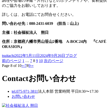
調理や会場の準備・片付けなどのボランティアや、食材提供
のご協力をお願いしております。
詳しくは、お電話にてお問合せください。
問い合わせ先：080-2431-6039 (担当：山上)
主催：社会福祉法人 朔日
住所：京都府八幡市男山笹山2番地 A-BOC24内 『CAFÉ
ORASION』
投
投
カ
tsuitachi
2022年5月11日
2024年9月26日
ブログ
稿
稿
固
固
固
固
固
テ
前のページ
1
…
7
8
9
10
次のページ
投
者
Page 8 of 10
日:
«
定
‹
7
8
9
定
›
»
定
定
定
ゴ
稿
ペ
ペ
ペ
ペ
ペ
リ
ー
ー
ー
ー
ー
ー
Contact
お問い合わせ
の
ジ
ジ
ジ
ジ
ジ
ペ
tel.
075-971-3811
法人本部 営業時間 平日8:30〜17:30
ー
お問い合わせ
ジ
送